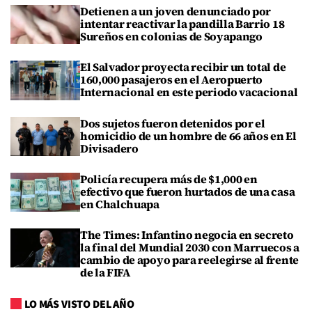
Detienen a un joven denunciado por
intentar reactivar la pandilla Barrio 18
Sureños en colonias de Soyapango
El Salvador proyecta recibir un total de
160,000 pasajeros en el Aeropuerto
Internacional en este periodo vacacional
Dos sujetos fueron detenidos por el
homicidio de un hombre de 66 años en El
Divisadero
Policía recupera más de $1,000 en
efectivo que fueron hurtados de una casa
en Chalchuapa
The Times: Infantino negocia en secreto
la final del Mundial 2030 con Marruecos a
cambio de apoyo para reelegirse al frente
de la FIFA
LO MÁS VISTO DEL AÑO