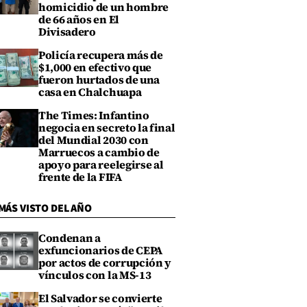
homicidio de un hombre
de 66 años en El
Divisadero
Policía recupera más de
$1,000 en efectivo que
fueron hurtados de una
casa en Chalchuapa
The Times: Infantino
negocia en secreto la final
del Mundial 2030 con
Marruecos a cambio de
apoyo para reelegirse al
frente de la FIFA
MÁS VISTO DEL AÑO
Condenan a
exfuncionarios de CEPA
por actos de corrupción y
vínculos con la MS-13
El Salvador se convierte