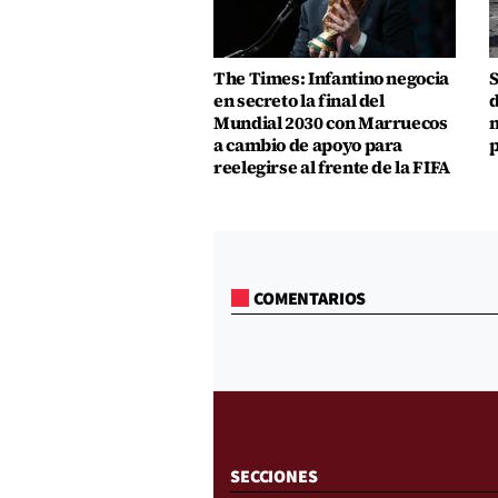
The Times: Infantino negocia
S
en secreto la final del
d
Mundial 2030 con Marruecos
m
a cambio de apoyo para
p
reelegirse al frente de la FIFA
COMENTARIOS
SECCIONES