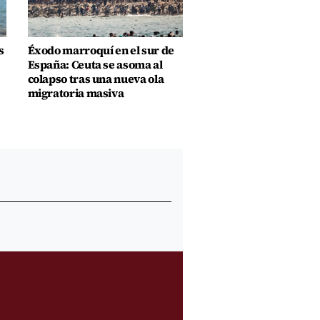
s
Éxodo marroquí en el sur de
España: Ceuta se asoma al
colapso tras una nueva ola
migratoria masiva