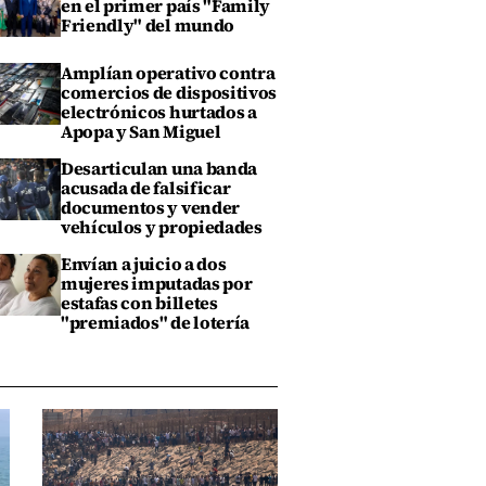
en el primer país "Family
Friendly" del mundo
Amplían operativo contra
comercios de dispositivos
electrónicos hurtados a
Apopa y San Miguel
Desarticulan una banda
acusada de falsificar
documentos y vender
vehículos y propiedades
Envían a juicio a dos
mujeres imputadas por
estafas con billetes
"premiados" de lotería