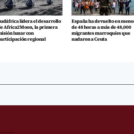
udáfrica lidera el desarrollo
España ha devuelto en meno
e Africa2Moon, la primera
de 48 horas a más de 48,000
isión lunar con
migrantes marroquíes que
articipación regional
nadaron a Ceuta