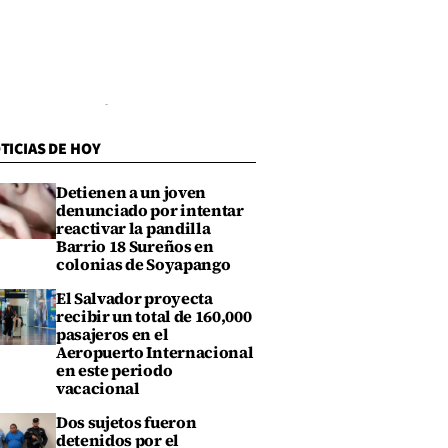
TICIAS DE HOY
Detienen a un joven
denunciado por intentar
reactivar la pandilla
Barrio 18 Sureños en
colonias de Soyapango
El Salvador proyecta
recibir un total de 160,000
pasajeros en el
Aeropuerto Internacional
en este periodo
vacacional
Dos sujetos fueron
detenidos por el