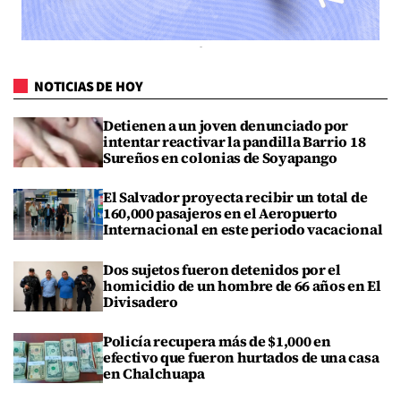
NOTICIAS DE HOY
Detienen a un joven denunciado por
intentar reactivar la pandilla Barrio 18
Sureños en colonias de Soyapango
El Salvador proyecta recibir un total de
160,000 pasajeros en el Aeropuerto
Internacional en este periodo vacacional
Dos sujetos fueron detenidos por el
homicidio de un hombre de 66 años en El
Divisadero
Policía recupera más de $1,000 en
efectivo que fueron hurtados de una casa
en Chalchuapa