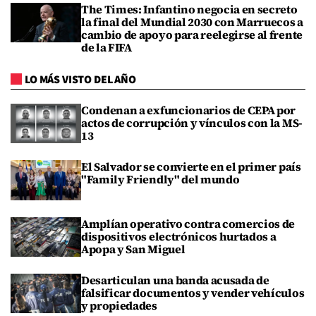
The Times: Infantino negocia en secreto
la final del Mundial 2030 con Marruecos a
cambio de apoyo para reelegirse al frente
de la FIFA
LO MÁS VISTO DEL AÑO
Condenan a exfuncionarios de CEPA por
actos de corrupción y vínculos con la MS-
13
El Salvador se convierte en el primer país
"Family Friendly" del mundo
Amplían operativo contra comercios de
dispositivos electrónicos hurtados a
Apopa y San Miguel
Desarticulan una banda acusada de
falsificar documentos y vender vehículos
y propiedades