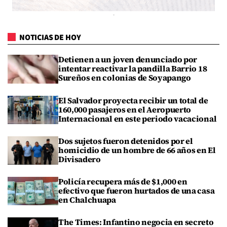
NOTICIAS DE HOY
Detienen a un joven denunciado por
intentar reactivar la pandilla Barrio 18
Sureños en colonias de Soyapango
El Salvador proyecta recibir un total de
160,000 pasajeros en el Aeropuerto
Internacional en este periodo vacacional
Dos sujetos fueron detenidos por el
homicidio de un hombre de 66 años en El
Divisadero
Policía recupera más de $1,000 en
efectivo que fueron hurtados de una casa
en Chalchuapa
The Times: Infantino negocia en secreto