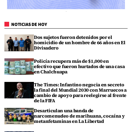
NOTICIAS DE HOY
Dos sujetos fueron detenidos por el
homicidio de un hombre de 66 años en El
Divisadero
Policía recupera más de $1,000 en
efectivo que fueron hurtados de una casa
en Chalchuapa
The Times: Infantino negocia en secreto
la final del Mundial 2030 con Marruecos a
cambio de apoyo para reelegirse al frente
de la FIFA
Desarticulan una banda de
narcomenudeo de marihuana, cocaína y
metanfetaminas en La Libertad