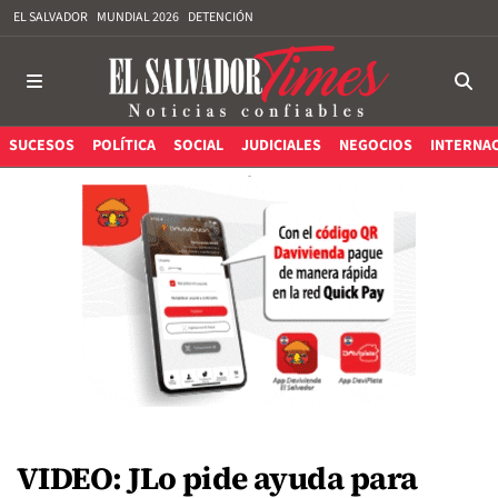
EL SALVADOR
MUNDIAL 2026
DETENCIÓN
SUCESOS
POLÍTICA
SOCIAL
JUDICIALES
NEGOCIOS
INTERNA
VIDEO: JLo pide ayuda para