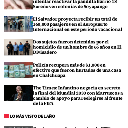
intentar reactivar la pandilla Barrio 18
Sureños en colonias de Soyapango
El Salvador proyecta recibir un total de
160,000 pasajeros en el Aeropuerto
Internacional en este periodo vacacional
Dos sujetos fueron detenidos por el
homicidio de un hombre de 66 años en El
Divisadero
Policía recupera más de $1,000 en
efectivo que fueron hurtados de una casa
en Chalchuapa
The Times: Infantino negocia en secreto
la final del Mundial 2030 con Marruecos a
cambio de apoyo para reelegirse al frente
de la FIFA
LO MÁS VISTO DEL AÑO