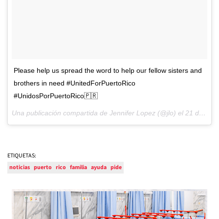
Please help us spread the word to help our fellow sisters and
brothers in need #UnitedForPuertoRico
#UnidosPorPuertoRico🇵🇷
Una publicación compartida de Jennifer Lopez (@jlo) el
21 de Sep de 2017 a la(s) 9:24 PDT
ETIQUETAS:
noticias
puerto
rico
familia
ayuda
pide