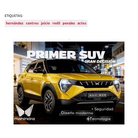
ETIQUETAS:
hernández
centros
juicio
rodil
penales
actos