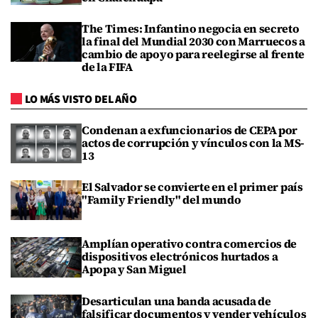
The Times: Infantino negocia en secreto
la final del Mundial 2030 con Marruecos a
cambio de apoyo para reelegirse al frente
de la FIFA
LO MÁS VISTO DEL AÑO
Condenan a exfuncionarios de CEPA por
actos de corrupción y vínculos con la MS-
13
El Salvador se convierte en el primer país
"Family Friendly" del mundo
Amplían operativo contra comercios de
dispositivos electrónicos hurtados a
Apopa y San Miguel
Desarticulan una banda acusada de
falsificar documentos y vender vehículos