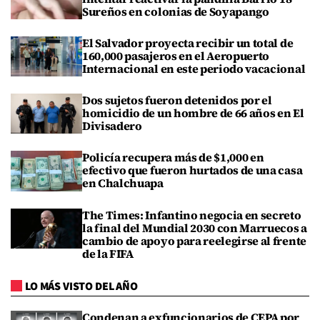
Sureños en colonias de Soyapango
El Salvador proyecta recibir un total de
160,000 pasajeros en el Aeropuerto
Internacional en este periodo vacacional
Dos sujetos fueron detenidos por el
homicidio de un hombre de 66 años en El
Divisadero
Policía recupera más de $1,000 en
efectivo que fueron hurtados de una casa
en Chalchuapa
The Times: Infantino negocia en secreto
la final del Mundial 2030 con Marruecos a
cambio de apoyo para reelegirse al frente
de la FIFA
LO MÁS VISTO DEL AÑO
Condenan a exfuncionarios de CEPA por