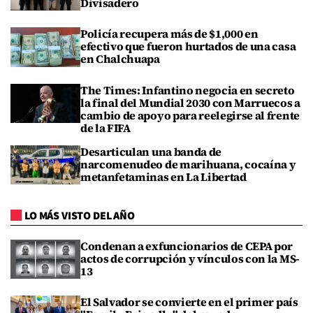
Divisadero
Policía recupera más de $1,000 en
efectivo que fueron hurtados de una casa
en Chalchuapa
The Times: Infantino negocia en secreto
la final del Mundial 2030 con Marruecos a
cambio de apoyo para reelegirse al frente
de la FIFA
Desarticulan una banda de
narcomenudeo de marihuana, cocaína y
metanfetaminas en La Libertad
LO MÁS VISTO DEL AÑO
Condenan a exfuncionarios de CEPA por
actos de corrupción y vínculos con la MS-
13
El Salvador se convierte en el primer país