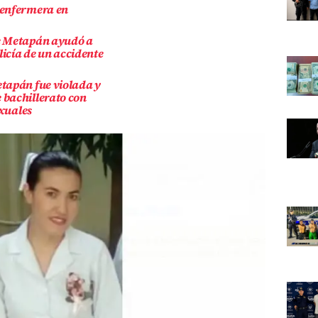
 enfermera en
e Metapán ayudó a
licía de un accidente
tapán fue violada y
bachillerato con
exuales