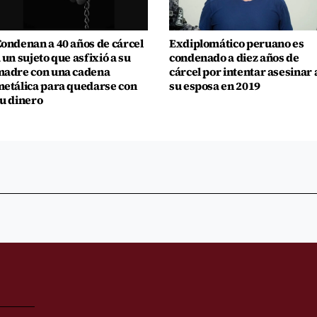
ondenan a 40 años de cárcel
Exdiplomático peruano es
 un sujeto que asfixió a su
condenado a diez años de
adre con una cadena
cárcel por intentar asesinar 
etálica para quedarse con
su esposa en 2019
u dinero