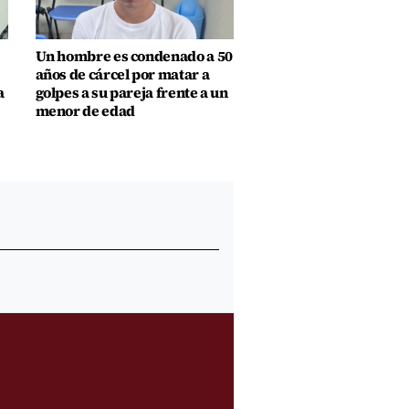
Un hombre es condenado a 50
años de cárcel por matar a
a
golpes a su pareja frente a un
menor de edad