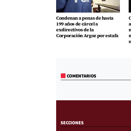
Condenan a penas de hasta
C
199 años de cárcel a
a
exdirectivos de la
m
Corporación Argoz por estafa
m
s
COMENTARIOS
SECCIONES