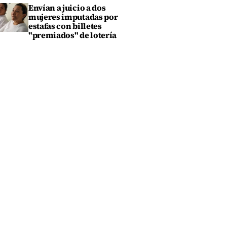
Envían a juicio a dos
mujeres imputadas por
estafas con billetes
"premiados" de lotería