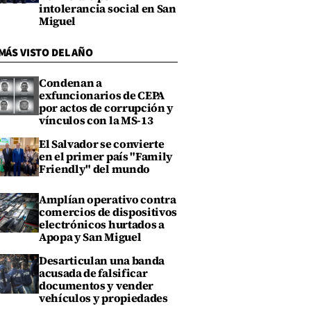
intolerancia social en San
Miguel
MÁS VISTO DEL AÑO
Condenan a
exfuncionarios de CEPA
por actos de corrupción y
vínculos con la MS-13
El Salvador se convierte
en el primer país "Family
Friendly" del mundo
Amplían operativo contra
comercios de dispositivos
electrónicos hurtados a
Apopa y San Miguel
Desarticulan una banda
acusada de falsificar
documentos y vender
vehículos y propiedades