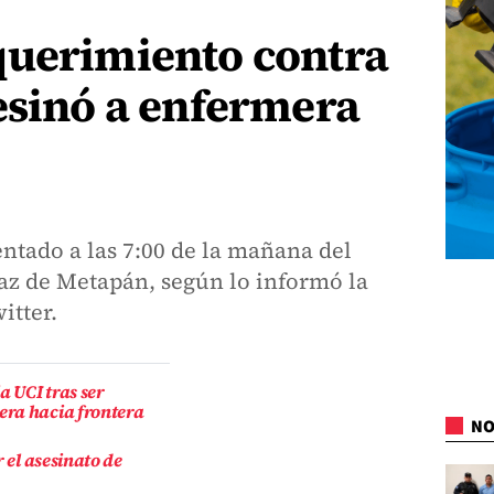
querimiento contra
esinó a enfermera
ntado a las 7:00 de la mañana del
paz de Metapán, según lo informó la
itter.
 UCI tras ser
era hacia frontera
NO
 el asesinato de