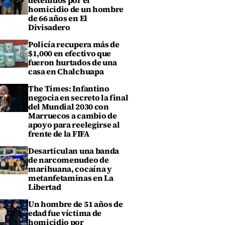
detenidos por el
homicidio de un hombre
de 66 años en El
Divisadero
Policía recupera más de
$1,000 en efectivo que
fueron hurtados de una
casa en Chalchuapa
The Times: Infantino
negocia en secreto la final
del Mundial 2030 con
Marruecos a cambio de
apoyo para reelegirse al
frente de la FIFA
Desarticulan una banda
de narcomenudeo de
marihuana, cocaína y
metanfetaminas en La
Libertad
Un hombre de 51 años de
edad fue víctima de
homicidio por