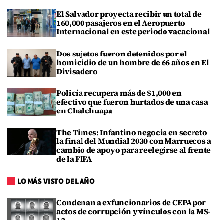
El Salvador proyecta recibir un total de
160,000 pasajeros en el Aeropuerto
Internacional en este periodo vacacional
Dos sujetos fueron detenidos por el
homicidio de un hombre de 66 años en El
Divisadero
Policía recupera más de $1,000 en
efectivo que fueron hurtados de una casa
en Chalchuapa
The Times: Infantino negocia en secreto
la final del Mundial 2030 con Marruecos a
cambio de apoyo para reelegirse al frente
de la FIFA
LO MÁS VISTO DEL AÑO
Condenan a exfuncionarios de CEPA por
actos de corrupción y vínculos con la MS-