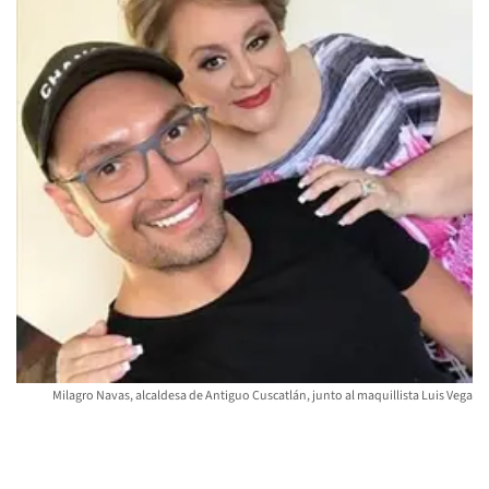
Milagro Navas, alcaldesa de Antiguo Cuscatlán, junto al maquillista Luis Vega