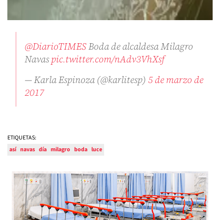
@DiarioTIMES
Boda de alcaldesa Milagro
Navas
pic.twitter.com/nAdv3VhXsf
— Karla Espinoza (@karlitesp)
5 de marzo de
2017
ETIQUETAS:
así
navas
día
milagro
boda
luce