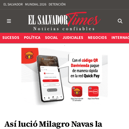
EL SALVADOR
MUNDIAL 2026
DETENCIÓN
SUCESOS
POLÍTICA
SOCIAL
JUDICIALES
NEGOCIOS
INTERNA
Así lució Milagro Navas la