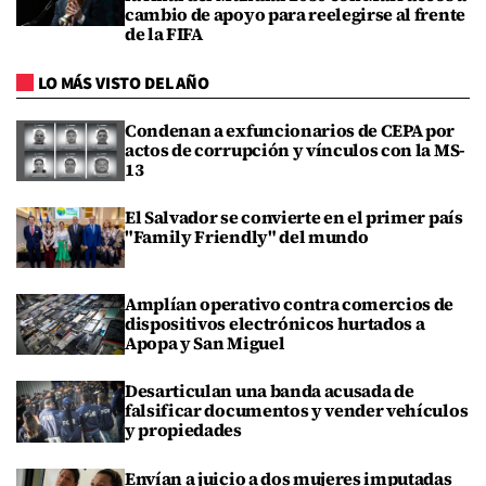
cambio de apoyo para reelegirse al frente
de la FIFA
LO MÁS VISTO DEL AÑO
Condenan a exfuncionarios de CEPA por
actos de corrupción y vínculos con la MS-
13
El Salvador se convierte en el primer país
"Family Friendly" del mundo
Amplían operativo contra comercios de
dispositivos electrónicos hurtados a
Apopa y San Miguel
Desarticulan una banda acusada de
falsificar documentos y vender vehículos
y propiedades
Envían a juicio a dos mujeres imputadas