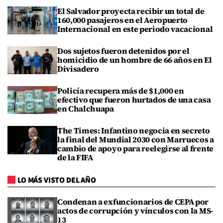
El Salvador proyecta recibir un total de
160,000 pasajeros en el Aeropuerto
Internacional en este periodo vacacional
Dos sujetos fueron detenidos por el
homicidio de un hombre de 66 años en El
Divisadero
Policía recupera más de $1,000 en
efectivo que fueron hurtados de una casa
en Chalchuapa
The Times: Infantino negocia en secreto
la final del Mundial 2030 con Marruecos a
cambio de apoyo para reelegirse al frente
de la FIFA
LO MÁS VISTO DEL AÑO
Condenan a exfuncionarios de CEPA por
actos de corrupción y vínculos con la MS-
13