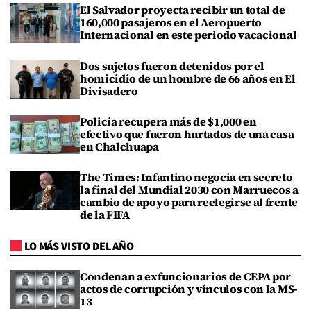
El Salvador proyecta recibir un total de
160,000 pasajeros en el Aeropuerto
Internacional en este periodo vacacional
Dos sujetos fueron detenidos por el
homicidio de un hombre de 66 años en El
Divisadero
Policía recupera más de $1,000 en
efectivo que fueron hurtados de una casa
en Chalchuapa
The Times: Infantino negocia en secreto
la final del Mundial 2030 con Marruecos a
cambio de apoyo para reelegirse al frente
de la FIFA
LO MÁS VISTO DEL AÑO
Condenan a exfuncionarios de CEPA por
actos de corrupción y vínculos con la MS-
13