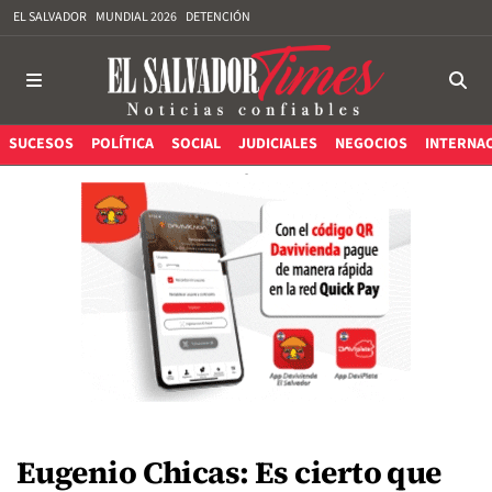
EL SALVADOR
MUNDIAL 2026
DETENCIÓN
SUCESOS
POLÍTICA
SOCIAL
JUDICIALES
NEGOCIOS
INTERNA
Eugenio Chicas: Es cierto que