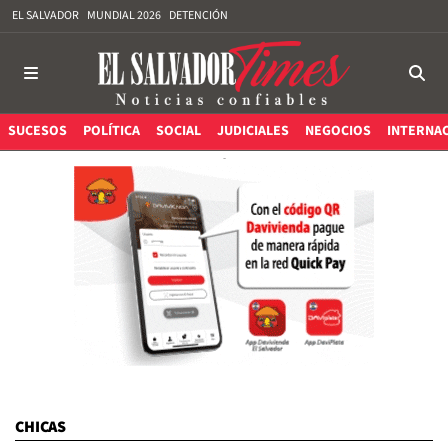
EL SALVADOR
MUNDIAL 2026
DETENCIÓN
SUCESOS
POLÍTICA
SOCIAL
JUDICIALES
NEGOCIOS
INTERNA
CHICAS