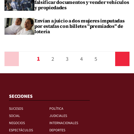
falsificar documentos y vender vehículos
y propiedades
Envían a juicio a dos mujeres imputadas
por estafas con billetes "premiados" de
lotería
1
Anterior
2
3
4
5
Siguiente
SECCIONES
SUCESOS
POLÍTICA
SOCIAL
JUDICIALES
NEGOCIOS
INTERNACIONALES
ESPECTÁCULOS
DEPORTES