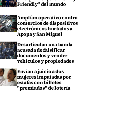
Friendly" del mundo
Amplían operativo contra
comercios de dispositivos
electrónicos hurtados a
Apopa y San Miguel
Desarticulan una banda
acusada de falsificar
documentos y vender
vehículos y propiedades
Envían a juicio a dos
mujeres imputadas por
estafas con billetes
"premiados" de lotería