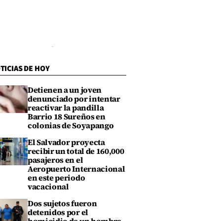
TICIAS DE HOY
Detienen a un joven
denunciado por intentar
reactivar la pandilla
Barrio 18 Sureños en
colonias de Soyapango
El Salvador proyecta
recibir un total de 160,000
pasajeros en el
Aeropuerto Internacional
en este periodo
vacacional
Dos sujetos fueron
detenidos por el