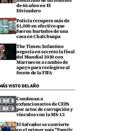
homicidio de un hombre
de 66 años en El
Divisadero
Policía recupera más de
$1,000 en efectivo que
fueron hurtados de una
casa en Chalchuapa
The Times: Infantino
negocia en secreto la final
del Mundial 2030 con
Marruecos a cambio de
apoyo para reelegirse al
frente de la FIFA
MÁS VISTO DEL AÑO
Condenan a
exfuncionarios de CEPA
por actos de corrupción y
vínculos con la MS-13
El Salvador se convierte
en el primer país "Family