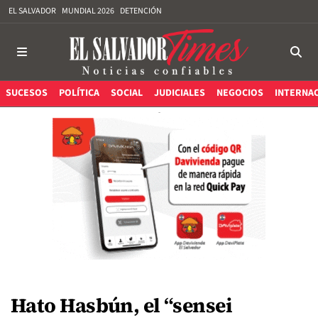
EL SALVADOR
MUNDIAL 2026
DETENCIÓN
SUCESOS
POLÍTICA
SOCIAL
JUDICIALES
NEGOCIOS
INTERNA
Hato Hasbún, el “sensei