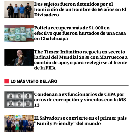
Dos sujetos fueron detenidos por el
homicidio de un hombre de 66 años en El
Divisadero
Policía recupera más de $1,000 en
efectivo que fueron hurtados de una casa
en Chalchuapa
The Times: Infantino negocia en secreto
la final del Mundial 2030 con Marruecos a
cambio de apoyo para reelegirse al frente
de la FIFA
LO MÁS VISTO DEL AÑO
Condenan a exfuncionarios de CEPA por
actos de corrupción y vínculos con la MS-
13
El Salvador se convierte en el primer país
"Family Friendly" del mundo