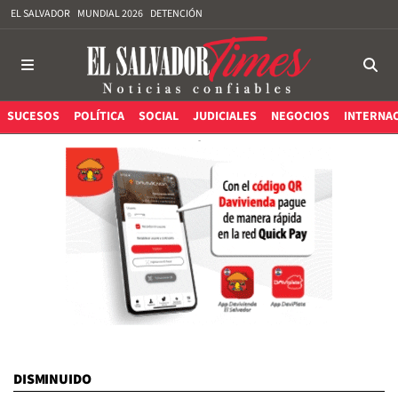
EL SALVADOR
MUNDIAL 2026
DETENCIÓN
SUCESOS
POLÍTICA
SOCIAL
JUDICIALES
NEGOCIOS
INTERNA
DISMINUIDO