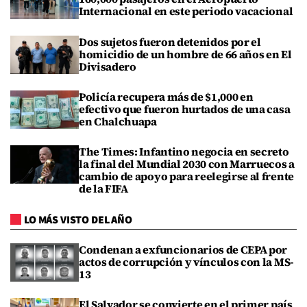
Internacional en este periodo vacacional
Dos sujetos fueron detenidos por el
homicidio de un hombre de 66 años en El
Divisadero
Policía recupera más de $1,000 en
efectivo que fueron hurtados de una casa
en Chalchuapa
The Times: Infantino negocia en secreto
la final del Mundial 2030 con Marruecos a
cambio de apoyo para reelegirse al frente
de la FIFA
LO MÁS VISTO DEL AÑO
Condenan a exfuncionarios de CEPA por
actos de corrupción y vínculos con la MS-
13
El Salvador se convierte en el primer país