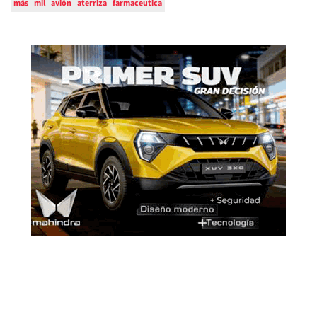
más
mil
avión
aterriza
farmaceutica