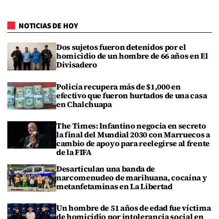
NOTICIAS DE HOY
Dos sujetos fueron detenidos por el
homicidio de un hombre de 66 años en El
Divisadero
Policía recupera más de $1,000 en
efectivo que fueron hurtados de una casa
en Chalchuapa
The Times: Infantino negocia en secreto
la final del Mundial 2030 con Marruecos a
cambio de apoyo para reelegirse al frente
de la FIFA
Desarticulan una banda de
narcomenudeo de marihuana, cocaína y
metanfetaminas en La Libertad
Un hombre de 51 años de edad fue víctima
de homicidio por intolerancia social en