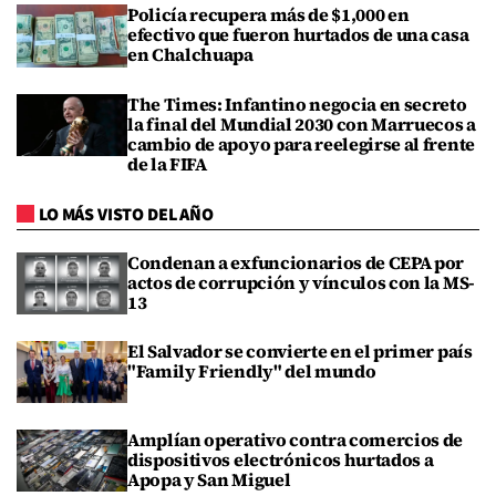
Policía recupera más de $1,000 en
efectivo que fueron hurtados de una casa
en Chalchuapa
The Times: Infantino negocia en secreto
la final del Mundial 2030 con Marruecos a
cambio de apoyo para reelegirse al frente
de la FIFA
LO MÁS VISTO DEL AÑO
Condenan a exfuncionarios de CEPA por
actos de corrupción y vínculos con la MS-
13
El Salvador se convierte en el primer país
"Family Friendly" del mundo
Amplían operativo contra comercios de
dispositivos electrónicos hurtados a
Apopa y San Miguel