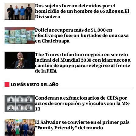
Dos sujetos fueron detenidos por el
homicidio de un hombre de 66 años en El
Divisadero
Policía recupera más de $1,000 en
efectivo que fueron hurtados de una casa
en Chalchuapa
The Times: Infantino negocia en secreto
la final del Mundial 2030 con Marruecos a
cambio de apoyo para reelegirse al frente
de la FIFA
LO MÁS VISTO DEL AÑO
Condenan a exfuncionarios de CEPA por
actos de corrupción y vínculos con la MS-
13
El Salvador se convierte en el primer país
"Family Friendly" del mundo