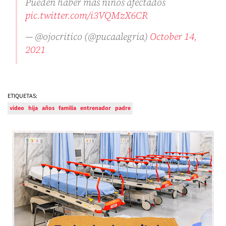
Pueden haber más niños afectados
pic.twitter.com/i3VQMzX6CR
— @ojocritico (@pucaalegria)
October 14,
2021
ETIQUETAS:
video
hija
años
familia
entrenador
padre