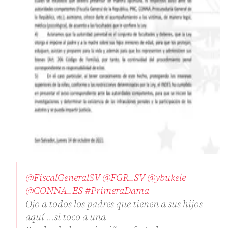
@FiscalGeneralSV
@FGR_SV
@ybukele
@CONNA_ES
#PrimeraDama
Ojo a todos los padres que tienen a sus hijos
aquí ...si toco a una