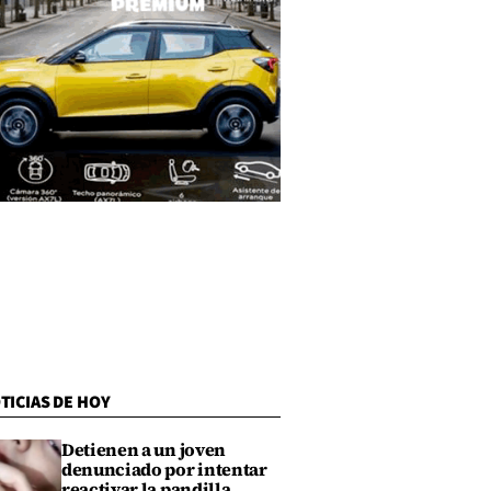
TICIAS DE HOY
Detienen a un joven
denunciado por intentar
reactivar la pandilla