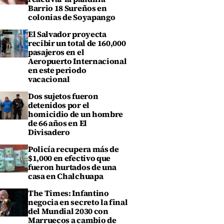
Barrio 18 Sureños en
colonias de Soyapango
El Salvador proyecta
recibir un total de 160,000
pasajeros en el
Aeropuerto Internacional
en este periodo
vacacional
Dos sujetos fueron
detenidos por el
homicidio de un hombre
de 66 años en El
Divisadero
Policía recupera más de
$1,000 en efectivo que
fueron hurtados de una
casa en Chalchuapa
The Times: Infantino
negocia en secreto la final
del Mundial 2030 con
Marruecos a cambio de