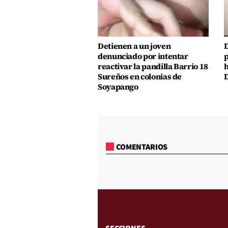
Detienen a un joven
D
denunciado por intentar
p
reactivar la pandilla Barrio 18
h
Sureños en colonias de
D
Soyapango
COMENTARIOS