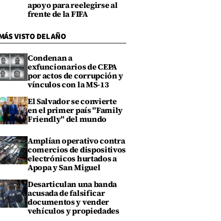
apoyo para reelegirse al
frente de la FIFA
MÁS VISTO DEL AÑO
Condenan a
exfuncionarios de CEPA
por actos de corrupción y
vínculos con la MS-13
El Salvador se convierte
en el primer país "Family
Friendly" del mundo
Amplían operativo contra
comercios de dispositivos
electrónicos hurtados a
Apopa y San Miguel
Desarticulan una banda
acusada de falsificar
documentos y vender
vehículos y propiedades