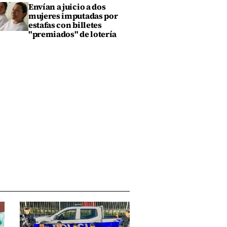
Envían a juicio a dos
mujeres imputadas por
estafas con billetes
"premiados" de lotería