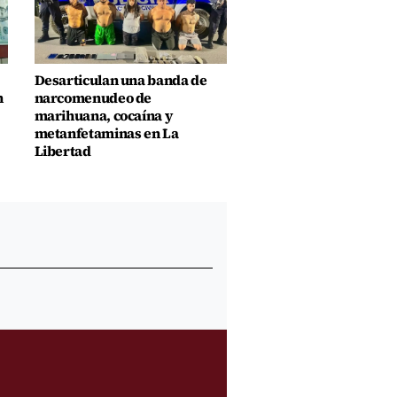
Desarticulan una banda de
n
narcomenudeo de
marihuana, cocaína y
metanfetaminas en La
Libertad