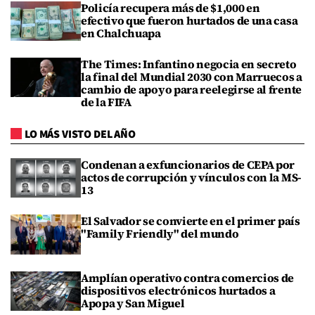
Policía recupera más de $1,000 en
efectivo que fueron hurtados de una casa
en Chalchuapa
The Times: Infantino negocia en secreto
la final del Mundial 2030 con Marruecos a
cambio de apoyo para reelegirse al frente
de la FIFA
LO MÁS VISTO DEL AÑO
Condenan a exfuncionarios de CEPA por
actos de corrupción y vínculos con la MS-
13
El Salvador se convierte en el primer país
"Family Friendly" del mundo
Amplían operativo contra comercios de
dispositivos electrónicos hurtados a
Apopa y San Miguel