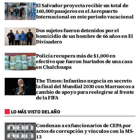
El Salvador proyecta recibir un total de
160,000 pasajeros en el Aeropuerto
Internacional en este periodo vacacional
Dos sujetos fueron detenidos por el
homicidio de un hombre de 66 años en El
Divisadero
Policía recupera más de $1,000 en
efectivo que fueron hurtados de una casa
en Chalchuapa
The Times: Infantino negocia en secreto
la final del Mundial 2030 con Marruecos a
cambio de apoyo para reelegirse al frente
de la FIFA
LO MÁS VISTO DEL AÑO
Condenan a exfuncionarios de CEPA por
actos de corrupción y vínculos con la MS-
13