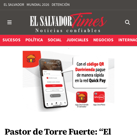
EL SALVADOR
MUNDIAL 2026
DETENCIÓN
SUCESOS
POLÍTICA
SOCIAL
JUDICIALES
NEGOCIOS
INTERNA
Pastor de Torre Fuerte: “El