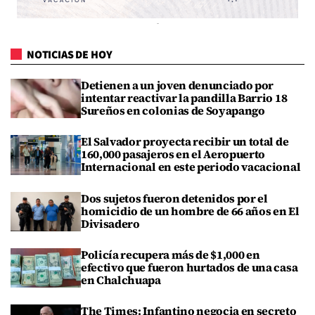
NOTICIAS DE HOY
Detienen a un joven denunciado por
intentar reactivar la pandilla Barrio 18
Sureños en colonias de Soyapango
El Salvador proyecta recibir un total de
160,000 pasajeros en el Aeropuerto
Internacional en este periodo vacacional
Dos sujetos fueron detenidos por el
homicidio de un hombre de 66 años en El
Divisadero
Policía recupera más de $1,000 en
efectivo que fueron hurtados de una casa
en Chalchuapa
The Times: Infantino negocia en secreto