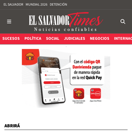
EL SALVADOR
MUNDIAL 2026
DETENCIÓN
SUCESOS
POLÍTICA
SOCIAL
JUDICIALES
NEGOCIOS
INTERNA
ABRIRÁ