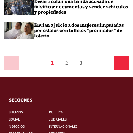
Desarticulan una banda acusada de
falsificar documentos y vender vehículos
y propiedades
Envían a juicio a dos mujeres imputadas
por estafas con billetes "premiados" de
lotería
1
Anterior
2
3
Siguiente
SECCIONES
SUCESOS
POLÍTICA
SOCIAL
JUDICIALES
NEGOCIOS
INTERNACIONALES