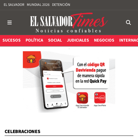
EL SALVADOR
MUNDIAL 2026
DETENCIÓN
SUCESOS
POLÍTICA
SOCIAL
JUDICIALES
NEGOCIOS
INTERNA
CELEBRACIONES