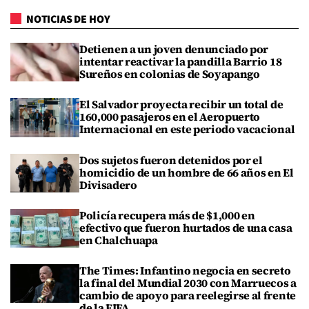
NOTICIAS DE HOY
Detienen a un joven denunciado por
intentar reactivar la pandilla Barrio 18
Sureños en colonias de Soyapango
El Salvador proyecta recibir un total de
160,000 pasajeros en el Aeropuerto
Internacional en este periodo vacacional
Dos sujetos fueron detenidos por el
homicidio de un hombre de 66 años en El
Divisadero
Policía recupera más de $1,000 en
efectivo que fueron hurtados de una casa
en Chalchuapa
The Times: Infantino negocia en secreto
la final del Mundial 2030 con Marruecos a
cambio de apoyo para reelegirse al frente
de la FIFA