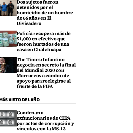
Dos sujetos fueron
detenidos por el
homicidio de un hombre
de 66 años en El
Divisadero
Policía recupera más de
$1,000 en efectivo que
fueron hurtados de una
casa en Chalchuapa
The Times: Infantino
negocia en secreto la final
del Mundial 2030 con
Marruecos a cambio de
apoyo para reelegirse al
frente de la FIFA
MÁS VISTO DEL AÑO
Condenan a
exfuncionarios de CEPA
por actos de corrupción y
vínculos con la MS-13