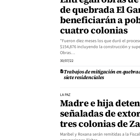
de quebrada El Ga
beneficiarán a po
cuatro colonias
"Fueron diez meses los que duró el proces
$154,876 incluyendo la construcción y super
Obras…
30/07/22
Trabajos de mitigación en quebra
siete residenciales
LA PAZ
Madre e hija deten
señaladas de exto
tres colonias de Z
Maribel y Roxana serán remitidas a la Fisca