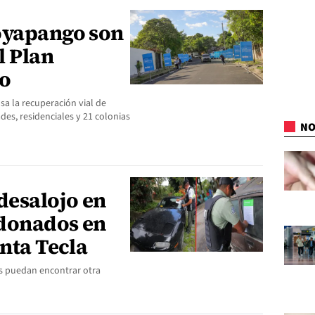
oyapango son
l Plan
eo
a la recuperación vial de
es, residenciales y 21 colonias
NO
desalojo en
ndonados en
anta Tecla
os puedan encontrar otra