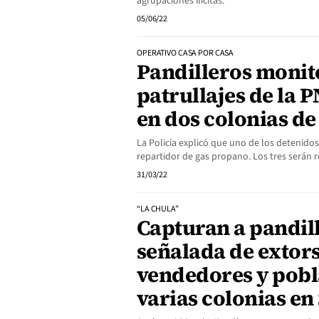
agrupaciones ilícitas.
05/06/22
OPERATIVO CASA POR CASA
Pandilleros moni
patrullajes de la 
en dos colonias d
La Policía explicó que uno de los detenido
repartidor de gas propano. Los tres serán r
31/03/22
“LA CHULA”
Capturan a pandill
señalada de extor
vendedores y pobl
varias colonias en