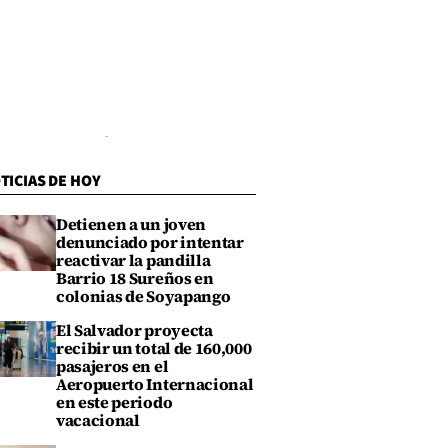
TICIAS DE HOY
Detienen a un joven
denunciado por intentar
reactivar la pandilla
Barrio 18 Sureños en
colonias de Soyapango
El Salvador proyecta
recibir un total de 160,000
pasajeros en el
Aeropuerto Internacional
en este periodo
vacacional