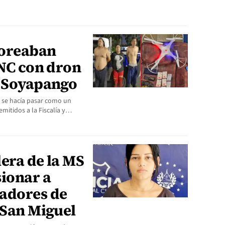
toreaban
PNC con dron
e Soyapango
s se hacía pasar como un
emitidos a la Fiscalía y…
era de la MS
sionar a
adores de
 San Miguel