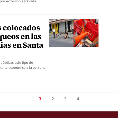
a por extorsión agravada.
s colocados
queos en las
nias en Santa
públicas este tipo de
n multa económica a la persona
1
2
3
4