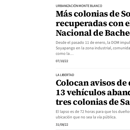
URBANIZACIÓN MONTE BLANCO
Más colonias de S
recuperadas con e
Nacional de Bach
Desde el pasado 11 de enero, la DOM impuls
Soyapango en la zona industrial, comunidad
como la…
07/10/22
LA LIBERTAD
Colocan avisos de 
13 vehículos aba
tres colonias de S
El lapso es de 72 horas para que los dueñ
ubicación que no sea la vía pública.
31/08/22