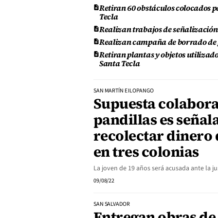
Retiran 60 obstáculos colocados p
Tecla
Realizan trabajos de señalizació
Realizan campaña de borrado de gr
Retiran plantas y objetos utilizad
Santa Tecla
SAN MARTÍN E ILOPANGO
Supuesta colabor
pandillas es señal
recolectar dinero 
en tres colonias
La joven de 19 años será acusada ante la jus
09/08/22
SAN SALVADOR
Entregan obras de