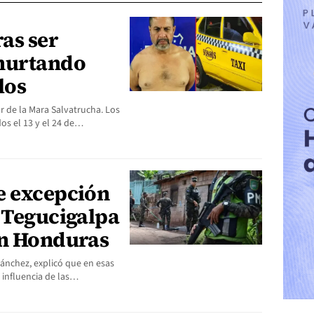
ras ser
 hurtando
los
or de la Mara Salvatrucha. Los
dos el 13 y el 24 de…
e excepción
 Tegucigalpa
en Honduras
 Sánchez, explicó que en esas
e influencia de las…