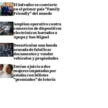
El Salvador se convierte
en el primer país "Family
Friendly" del mundo
Amplían operativo contra
comercios de dispositivos
electrónicos hurtados a
Apopa y San Miguel
Desarticulan una banda
acusada de falsificar
documentos y vender
vehículos y propiedades
Envían a juicio a dos
mujeres imputadas por
estafas con billetes
"premiados" de lotería