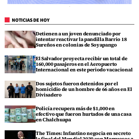
NOTICIAS DE HOY
Detienen a un joven denunciado por
intentar reactivar la pandilla Barrio 18
Sureños en colonias de Soyapango
El Salvador proyecta recibir un total de
160,000 pasajeros en el Aeropuerto
Internacional en este periodo vacacional
Dos sujetos fueron detenidos por el
homicidio de un hombre de 66 años en El
Divisadero
Policía recupera más de $1,000 en
efectivo que fueron hurtados de una casa
en Chalchuapa
The Times: Infantino negocia en secreto
la final del Mundial 2030 con Marruecos a