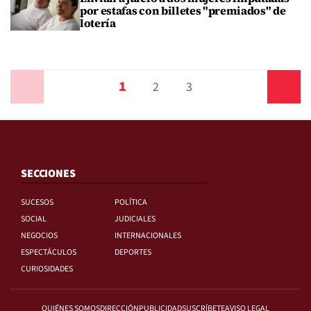
por estafas con billetes "premiados" de
lotería
1
Anterior
2
3
Siguiente
SECCIONES
SUCESOS
POLÍTICA
SOCIAL
JUDICIALES
NEGOCIOS
INTERNACIONALES
ESPECTÁCULOS
DEPORTES
CURIOSIDADES
QUIÉNES SOMOS
DIRECCIÓN
PUBLICIDAD
SUSCRÍBETE
AVISO LEGAL