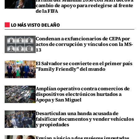
cambio de apoyo para reelegirse al frente
de la FIFA
LO MÁS VISTO DEL AÑO
Condenan a exfuncionarios de CEPA por
actos de corrupción y vínculos con la MS-
13
El Salvador se convierte en el primer país
"Family Friendly" del mundo
Amplían operativo contra comercios de
dispositivos electrónicos hurtados a
Apopa y San Miguel
Desarticulan una banda acusada de
falsificar documentos y vender vehículos
y propiedades
Envían a juicio a dos mujeres imputadas