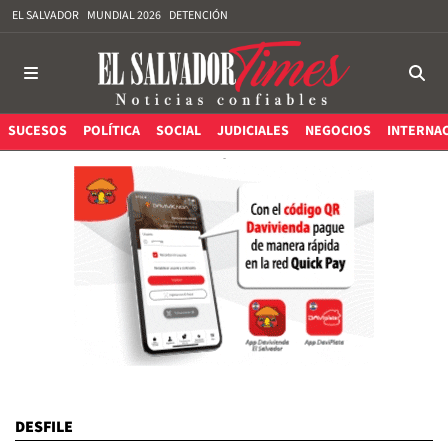
EL SALVADOR
MUNDIAL 2026
DETENCIÓN
SUCESOS
POLÍTICA
SOCIAL
JUDICIALES
NEGOCIOS
INTERNA
DESFILE