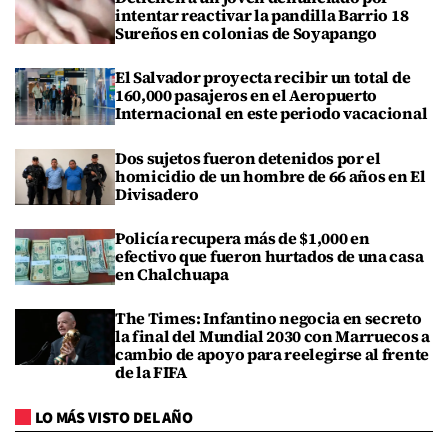
intentar reactivar la pandilla Barrio 18
Sureños en colonias de Soyapango
El Salvador proyecta recibir un total de
160,000 pasajeros en el Aeropuerto
Internacional en este periodo vacacional
Dos sujetos fueron detenidos por el
homicidio de un hombre de 66 años en El
Divisadero
Policía recupera más de $1,000 en
efectivo que fueron hurtados de una casa
en Chalchuapa
The Times: Infantino negocia en secreto
la final del Mundial 2030 con Marruecos a
cambio de apoyo para reelegirse al frente
de la FIFA
LO MÁS VISTO DEL AÑO