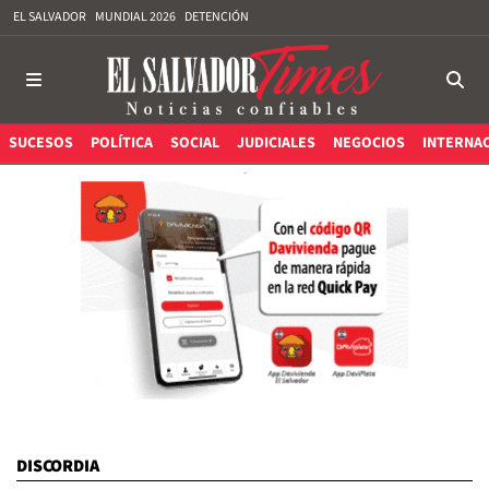
EL SALVADOR
MUNDIAL 2026
DETENCIÓN
SUCESOS
POLÍTICA
SOCIAL
JUDICIALES
NEGOCIOS
INTERNA
DISCORDIA