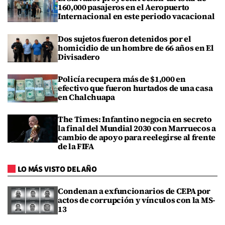
160,000 pasajeros en el Aeropuerto
Internacional en este periodo vacacional
Dos sujetos fueron detenidos por el
homicidio de un hombre de 66 años en El
Divisadero
Policía recupera más de $1,000 en
efectivo que fueron hurtados de una casa
en Chalchuapa
The Times: Infantino negocia en secreto
la final del Mundial 2030 con Marruecos a
cambio de apoyo para reelegirse al frente
de la FIFA
LO MÁS VISTO DEL AÑO
Condenan a exfuncionarios de CEPA por
actos de corrupción y vínculos con la MS-
13