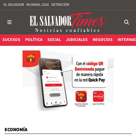
EL SALVADOR
MUNDIAL 2026
DETENCIÓN
SUCESOS
POLÍTICA
SOCIAL
JUDICIALES
NEGOCIOS
INTERNA
ECONOMÍA