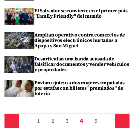
El Salvador se convierte en el primer país
"Family Friendly" del mundo
Amplían operativo contra comercios de
dispositivos electrónicos hurtados a
Apopa y San Miguel
Desarticulan una banda acusada de
falsificar documentos y vender vehículos
y propiedades
Envían a juicio a dos mujeres imputadas
por estafas con billetes "premiados" de
lotería
4
Anterior
1
2
3
5
Siguiente