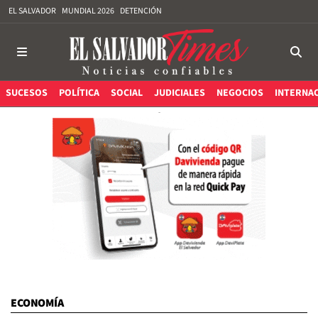
EL SALVADOR
MUNDIAL 2026
DETENCIÓN
SUCESOS
POLÍTICA
SOCIAL
JUDICIALES
NEGOCIOS
INTERNA
ECONOMÍA