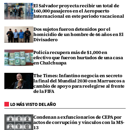
El Salvador proyecta recibir un total de
160,000 pasajeros en el Aeropuerto
Internacional en este periodo vacacional
Dos sujetos fueron detenidos por el
homicidio de un hombre de 66 años en El
Divisadero
Policía recupera más de $1,000 en
efectivo que fueron hurtados de una casa
en Chalchuapa
The Times: Infantino negocia en secreto
la final del Mundial 2030 con Marruecos a
cambio de apoyo para reelegirse al frente
de la FIFA
LO MÁS VISTO DEL AÑO
Condenan a exfuncionarios de CEPA por
actos de corrupción y vínculos con la MS-
13