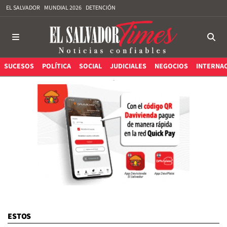
EL SALVADOR
MUNDIAL 2026
DETENCIÓN
SUCESOS
POLÍTICA
SOCIAL
JUDICIALES
NEGOCIOS
INTERNA
ESTOS