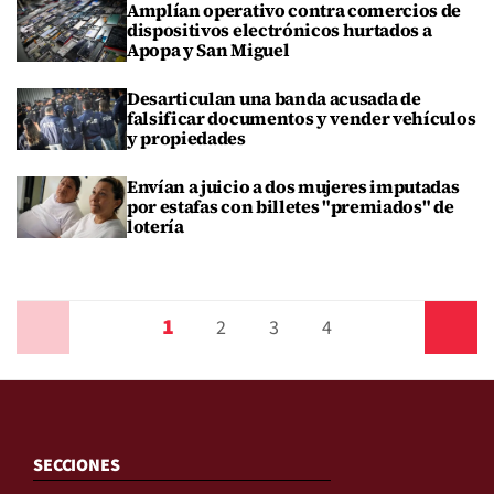
Amplían operativo contra comercios de
dispositivos electrónicos hurtados a
Apopa y San Miguel
Desarticulan una banda acusada de
falsificar documentos y vender vehículos
y propiedades
Envían a juicio a dos mujeres imputadas
por estafas con billetes "premiados" de
lotería
1
Anterior
2
3
4
Siguiente
SECCIONES