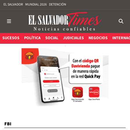
EL SALVADOR
MUNDIAL 2026
DETENCIÓN
SUCESOS
POLÍTICA
SOCIAL
JUDICIALES
NEGOCIOS
INTERNA
FBI