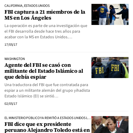
CALIFORNIA, ESTADOS UNIDOS
FBI captura a 21 miembros de la
MS en Los Ángeles
La operación es parte de una investigación que
el FBI desarrolla desde hace tres años para
acabar con la MS en Estados Unidos.…
17/05/17
WASHINGTON
Agente del FBI se casó con
militante del Estado Islámico al
que debía espiar
Una traductora del FBI que fue contratada para
espiar a un militante alemán del grupo yihadista
Estado Islámico (EI) se sintió…
02/05/17
EL MINISTERIO PÚBLICO YA REMITIÓ A ESTADOS UNIDOS LA SOLICITUD PARA SU DETENCIÓN PREVENTIVA.
FBI dice que ex presidente
peruano Alejandro Toledo está en