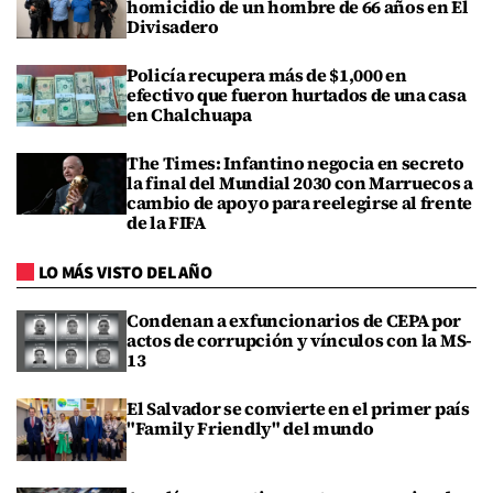
homicidio de un hombre de 66 años en El
Divisadero
Policía recupera más de $1,000 en
efectivo que fueron hurtados de una casa
en Chalchuapa
The Times: Infantino negocia en secreto
la final del Mundial 2030 con Marruecos a
cambio de apoyo para reelegirse al frente
de la FIFA
LO MÁS VISTO DEL AÑO
Condenan a exfuncionarios de CEPA por
actos de corrupción y vínculos con la MS-
13
El Salvador se convierte en el primer país
"Family Friendly" del mundo