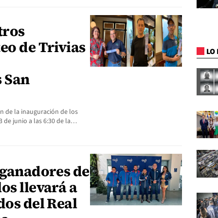
tros
eo de Trivias
LO 
 San
en de la inauguración de los
3 de junio a las 6:30 de la…
 ganadores de
os llevará a
dos del Real