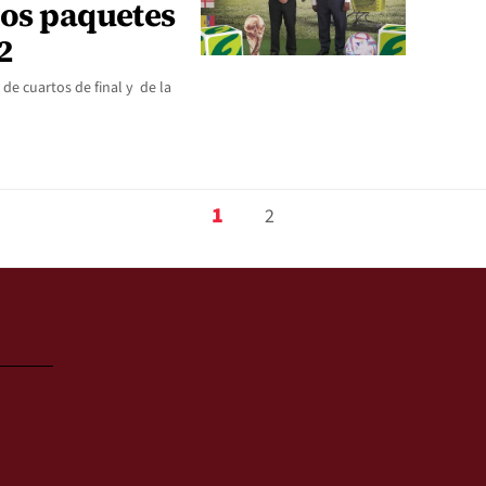
dos paquetes
2
 de cuartos de final y de la
1
2