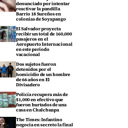
denunciado por intentar
reactivar la pandilla
Barrio 18 Sureños en
colonias de Soyapango
El Salvador proyecta
recibir un total de 160,000
pasajeros en el
Aeropuerto Internacional
en este periodo
vacacional
Dos sujetos fueron
detenidos por el
homicidio de un hombre
de 66 años en El
Divisadero
Policía recupera más de
$1,000 en efectivo que
fueron hurtados de una
casa en Chalchuapa
The Times: Infantino
negocia en secreto la final