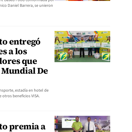
ant Based Food conformada por
mico Daniel Barrera, se unieron
to entregó
s a los
dores que
a Mundial De
2
nsporte, estadía en hotel de
e otros beneficios VISA.
to premia a