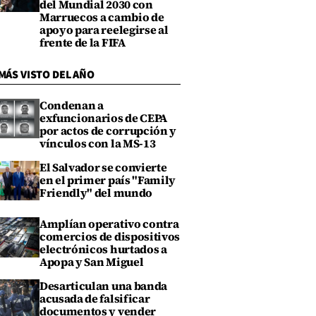
del Mundial 2030 con
Marruecos a cambio de
apoyo para reelegirse al
frente de la FIFA
MÁS VISTO DEL AÑO
Condenan a
exfuncionarios de CEPA
por actos de corrupción y
vínculos con la MS-13
El Salvador se convierte
en el primer país "Family
Friendly" del mundo
Amplían operativo contra
comercios de dispositivos
electrónicos hurtados a
Apopa y San Miguel
Desarticulan una banda
acusada de falsificar
documentos y vender