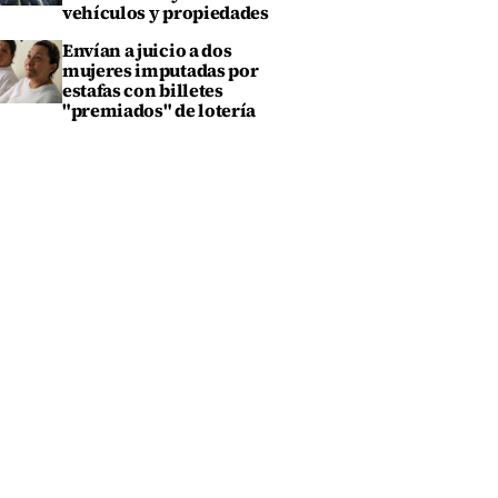
vehículos y propiedades
Envían a juicio a dos
mujeres imputadas por
estafas con billetes
"premiados" de lotería