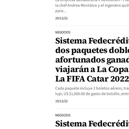
La empresa salvadoreña V Revolution - Pl
la chef Andrea Montalvo y el ingeniero quí
para…
20/11/22
NEGOCIOS
Sistema Fedecrédi
dos paquetes doble
afortunados gana
viajarán a La Cop
La FIFA Catar 202
Cada paquete incluye 2 boletos aéreos, tra
lujo, US $1,000.00 de gasto de bolsillo, entr
19/11/22
NEGOCIOS
Sistema Fedecrédi