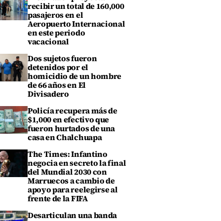
recibir un total de 160,000
pasajeros en el
Aeropuerto Internacional
en este periodo
vacacional
Dos sujetos fueron
detenidos por el
homicidio de un hombre
de 66 años en El
Divisadero
Policía recupera más de
$1,000 en efectivo que
fueron hurtados de una
casa en Chalchuapa
The Times: Infantino
negocia en secreto la final
del Mundial 2030 con
Marruecos a cambio de
apoyo para reelegirse al
frente de la FIFA
Desarticulan una banda