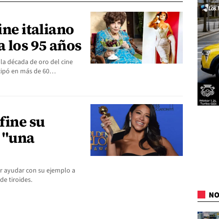
ine italiano
a los 95 años
 la década de oro del cine
icipó en más de 60…
fine su
 "una
er ayudar con su ejemplo a
e tiroides.
NO