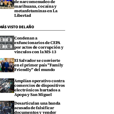
de narcomenudeo de
marihuana, cocaína y
metanfetaminas en La
Libertad
MÁS VISTO DEL AÑO
Condenan a
exfuncionarios de CEPA
por actos de corrupción y
vínculos con la MS-13
El Salvador se convierte
en el primer país "Family
Friendly" del mundo
Amplían operativo contra
comercios de dispositivos
electrónicos hurtados a
Apopa y San Miguel
Desarticulan una banda
acusada de falsificar
documentos y vender