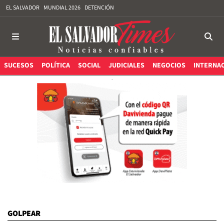
EL SALVADOR
MUNDIAL 2026
DETENCIÓN
SUCESOS
POLÍTICA
SOCIAL
JUDICIALES
NEGOCIOS
INTERNA
GOLPEAR