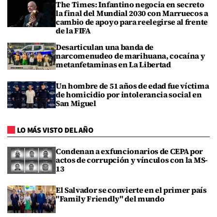
The Times: Infantino negocia en secreto
la final del Mundial 2030 con Marruecos a
cambio de apoyo para reelegirse al frente
de la FIFA
Desarticulan una banda de
narcomenudeo de marihuana, cocaína y
metanfetaminas en La Libertad
Un hombre de 51 años de edad fue víctima
de homicidio por intolerancia social en
San Miguel
LO MÁS VISTO DEL AÑO
Condenan a exfuncionarios de CEPA por
actos de corrupción y vínculos con la MS-
13
El Salvador se convierte en el primer país
"Family Friendly" del mundo