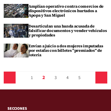
Amplían operativo contra comercios de
dispositivos electrónicos hurtados a
Apopa y San Miguel
Desarticulan una banda acusada de
falsificar documentos y vender vehículos
y propiedades
Envían a juicio a dos mujeres imputadas
por estafas con billetes "premiados" de
lotería
2
Anterior
1
3
4
5
Siguiente
SECCIONES