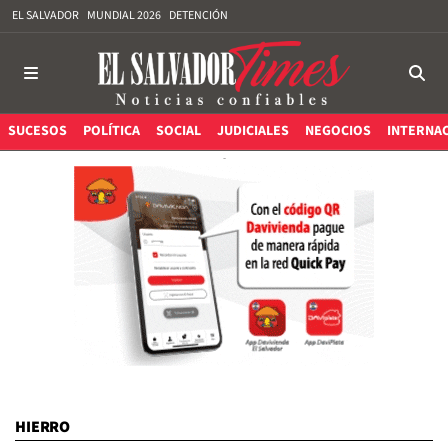
EL SALVADOR
MUNDIAL 2026
DETENCIÓN
SUCESOS
POLÍTICA
SOCIAL
JUDICIALES
NEGOCIOS
INTERNA
HIERRO