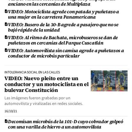
anciano en las cercanías de Multiplaza
VIDEO: Motociclista agrede con patada y puñetazo a
una mujer en la carretera Panamericana
VIDEO: Busero de la 30-B agrede a pasajero que no se
bajó rápido de la unidad
VIDEO: Al ritmo de Bachata, microbuseros se dan de
puñetazos en cercanías del Parque Cuscatlán
VIDEO: Automovilista sin camisa agrede a puñetazos a
conductor de microbús particular
INTOLERANCIA SOCIAL EN LAS CALLES
VIDEO: Nuevo pleito entre un
conductor y un motociclista en el
bulevar Constitución
Las imágenes fueron grabadas por un
automovilista y viralizadas en redes sociales.
16/10/21
Decomisan microbús de la 101-D cuyo cobrador golpeó
con una varilla de hierro a un automovilista