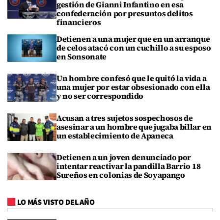
gestión de Gianni Infantino en esa
confederación por presuntos delitos
financieros
Detienen a una mujer que en un arranque
de celos atacó con un cuchillo a su esposo
en Sonsonate
Un hombre confesó que le quitó la vida a
una mujer por estar obsesionado con ella
y no ser correspondido
Acusan a tres sujetos sospechosos de
asesinar a un hombre que jugaba billar en
un establecimiento de Apaneca
Detienen a un joven denunciado por
intentar reactivar la pandilla Barrio 18
Sureños en colonias de Soyapango
LO MÁS VISTO DEL AÑO