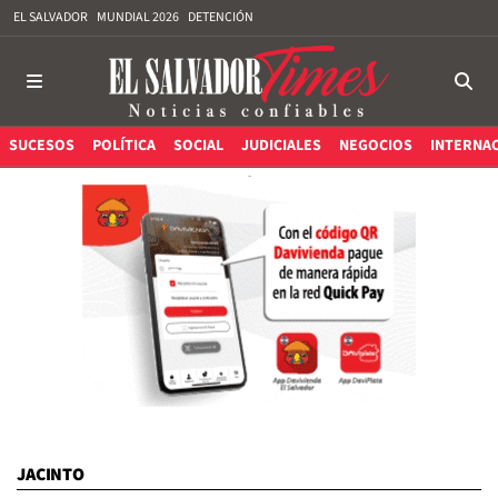
EL SALVADOR
MUNDIAL 2026
DETENCIÓN
SUCESOS
POLÍTICA
SOCIAL
JUDICIALES
NEGOCIOS
INTERNA
JACINTO