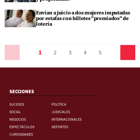
Envían a juicio a dos mujeres imputadas
por estafas con billetes "premiados" de
lotería
1
Anterior
2
3
4
5
Siguiente
SECCIONES
SUCESOS
POLÍTICA
SOCIAL
JUDICIALES
NEGOCIOS
INTERNACIONALES
ESPECTÁCULOS
DEPORTES
CURIOSIDADES