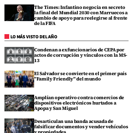
The Times: Infantino negocia en secreto
la final del Mundial 2030 con Marruecos a
cambio de apoyo para reelegirse al frente
de la FIFA
LO MÁS VISTO DEL AÑO
Condenan a exfuncionarios de CEPA por
actos de corrupción y vínculos con la MS-
13
El Salvador se convierte en el primer país
"Family Friendly" del mundo
Amplían operativo contra comercios de
dispositivos electrónicos hurtados a
Apopa y San Miguel
Desarticulan una banda acusada de
falsificar documentos y vender vehículos
y propiedades