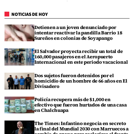
NOTICIAS DE HOY
Detienen a un joven denunciado por
intentar reactivar la pandilla Barrio 18
Sureños en colonias de Soyapango
El Salvador proyecta recibir un total de
160,000 pasajeros en el Aeropuerto
Internacional en este periodo vacacional
Dos sujetos fueron detenidos por el
homicidio de un hombre de 66 años en El
Divisadero
Policía recupera más de $1,000 en
efectivo que fueron hurtados de una casa
en Chalchuapa
The Times: Infantino negocia en secreto
la final del Mundial 2030 con Marruecos a