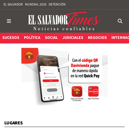
EL SALVADOR
MUNDIAL 2026
DETENCIÓN
SUCESOS
POLÍTICA
SOCIAL
JUDICIALES
NEGOCIOS
INTERNA
LUGARES