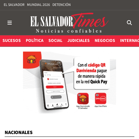
EL SALVADOR
MUNDIAL 2026
DETENCIÓN
SUCESOS
POLÍTICA
SOCIAL
JUDICIALES
NEGOCIOS
INTERNA
NACIONALES