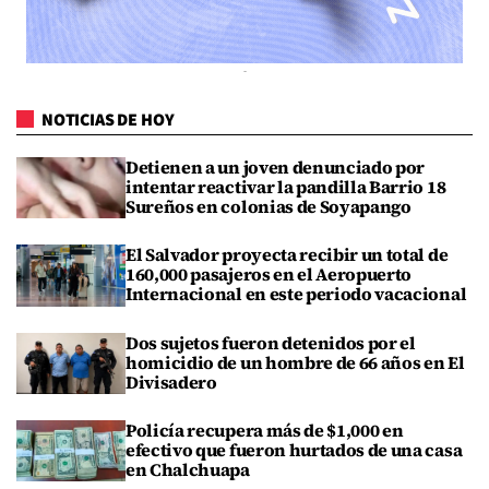
NOTICIAS DE HOY
Detienen a un joven denunciado por
intentar reactivar la pandilla Barrio 18
Sureños en colonias de Soyapango
El Salvador proyecta recibir un total de
160,000 pasajeros en el Aeropuerto
Internacional en este periodo vacacional
Dos sujetos fueron detenidos por el
homicidio de un hombre de 66 años en El
Divisadero
Policía recupera más de $1,000 en
efectivo que fueron hurtados de una casa
en Chalchuapa