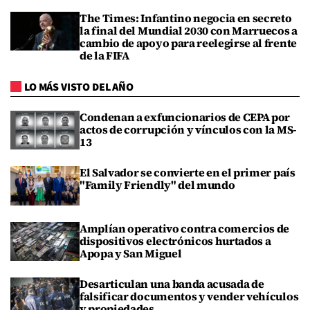
The Times: Infantino negocia en secreto
la final del Mundial 2030 con Marruecos a
cambio de apoyo para reelegirse al frente
de la FIFA
LO MÁS VISTO DEL AÑO
Condenan a exfuncionarios de CEPA por
actos de corrupción y vínculos con la MS-
13
El Salvador se convierte en el primer país
"Family Friendly" del mundo
Amplían operativo contra comercios de
dispositivos electrónicos hurtados a
Apopa y San Miguel
Desarticulan una banda acusada de
falsificar documentos y vender vehículos
y propiedades