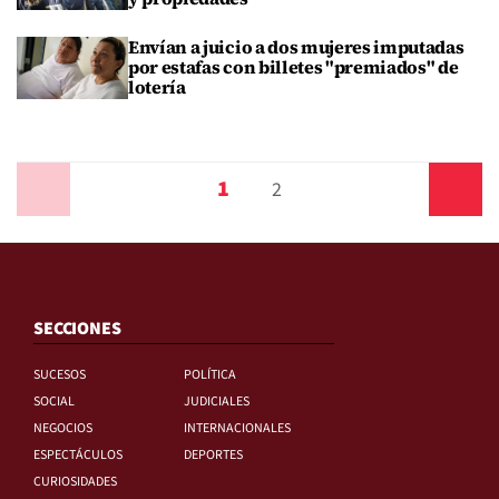
Envían a juicio a dos mujeres imputadas
por estafas con billetes "premiados" de
lotería
1
Anterior
2
Siguiente
SECCIONES
SUCESOS
POLÍTICA
SOCIAL
JUDICIALES
NEGOCIOS
INTERNACIONALES
ESPECTÁCULOS
DEPORTES
CURIOSIDADES