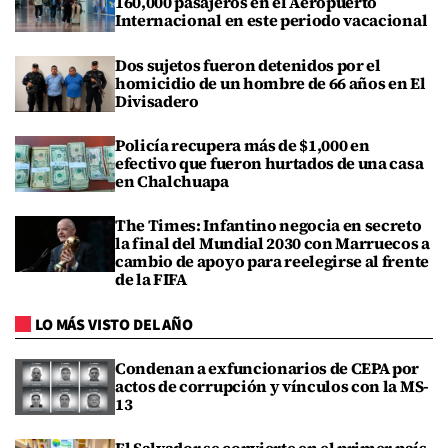
160,000 pasajeros en el Aeropuerto
Internacional en este periodo vacacional
Dos sujetos fueron detenidos por el
homicidio de un hombre de 66 años en El
Divisadero
Policía recupera más de $1,000 en
efectivo que fueron hurtados de una casa
en Chalchuapa
The Times: Infantino negocia en secreto
la final del Mundial 2030 con Marruecos a
cambio de apoyo para reelegirse al frente
de la FIFA
LO MÁS VISTO DEL AÑO
Condenan a exfuncionarios de CEPA por
actos de corrupción y vínculos con la MS-
13