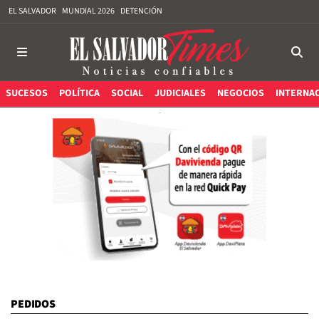
EL SALVADOR
MUNDIAL 2026
DETENCIÓN
SUCESOS
POLÍTICA
SOCIAL
JUDICIALES
NEGOCIOS
INTERNA
PEDIDOS