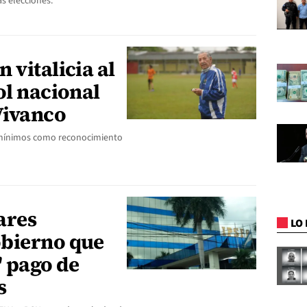
as elecciones.
 vitalicia al
ol nacional
Vivanco
os mínimos como reconocimiento
ares
LO 
obierno que
" pago de
s