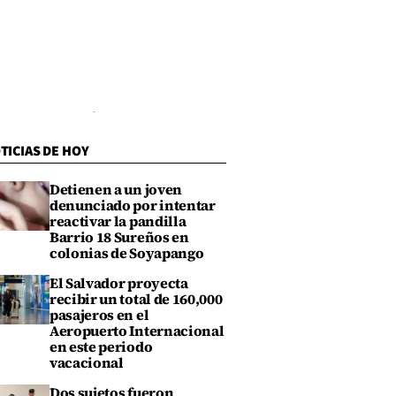
TICIAS DE HOY
Detienen a un joven
denunciado por intentar
reactivar la pandilla
Barrio 18 Sureños en
colonias de Soyapango
El Salvador proyecta
recibir un total de 160,000
pasajeros en el
Aeropuerto Internacional
en este periodo
vacacional
Dos sujetos fueron