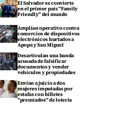
El Salvador se convierte
en el primer país "Family
Friendly" del mundo
Amplían operativo contra
comercios de dispositivos
electrónicos hurtados a
Apopa y San Miguel
Desarticulan una banda
acusada de falsificar
documentos y vender
vehículos y propiedades
Envían a juicio a dos
mujeres imputadas por
estafas con billetes
"premiados" de lotería