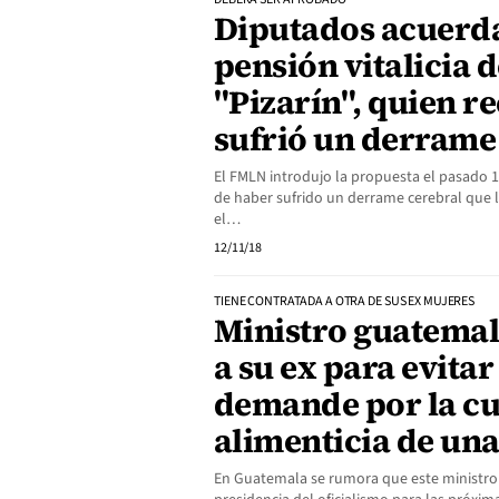
Diputados acuerd
pensión vitalicia d
"Pizarín", quien r
sufrió un derrame
El FMLN introdujo la propuesta el pasado 1
de haber sufrido un derrame cerebral que
el…
12/11/18
TIENE CONTRATADA A OTRA DE SUS EX MUJERES
Ministro guatemal
a su ex para evitar
demande por la c
alimenticia de una
En Guatemala se rumora que este ministro s