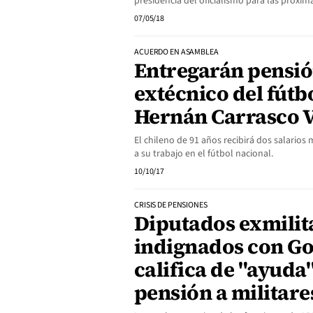
presidencia del oficialismo para las próxim
07/05/18
ACUERDO EN ASAMBLEA
Entregarán pensión
extécnico del fútb
Hernán Carrasco 
El chileno de 91 años recibirá dos salari
a su trabajo en el fútbol nacional.
10/10/17
CRISIS DE PENSIONES
Diputados exmilit
indignados con G
califica de "ayuda
pensión a militare