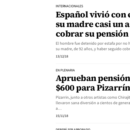
INTERNACIONALES
Español vivió con 
su madre casi un 
cobrar su pensión
El hombre fue detenido por estafa por no 
su madre, de 92 años, y haber seguido cob
13/12/18
EN PLENARIA
Aprueban pensión 
$600 para Pizarrí
Pizarrin, junto a otros artistas como Chiraji
llevaron sana diversión a cientos de gener
a…
15/11/18
DEBERÁ SER APROBADO