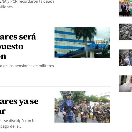
RENA y PCN recordaron la deuda
millones.
ares será
puesto
ón
o de las pensiones de militares
ares ya se
ar
s, se disculpó con los
l pago de la…