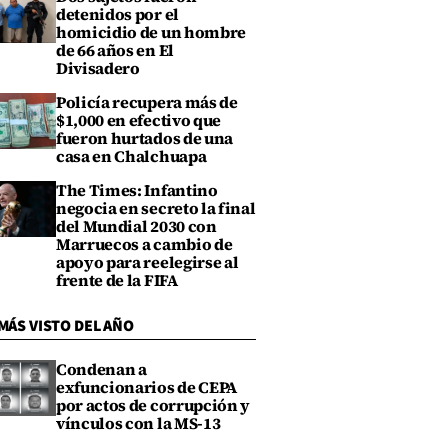
detenidos por el
homicidio de un hombre
de 66 años en El
Divisadero
Policía recupera más de
$1,000 en efectivo que
fueron hurtados de una
casa en Chalchuapa
The Times: Infantino
negocia en secreto la final
del Mundial 2030 con
Marruecos a cambio de
apoyo para reelegirse al
frente de la FIFA
MÁS VISTO DEL AÑO
Condenan a
exfuncionarios de CEPA
por actos de corrupción y
vínculos con la MS-13