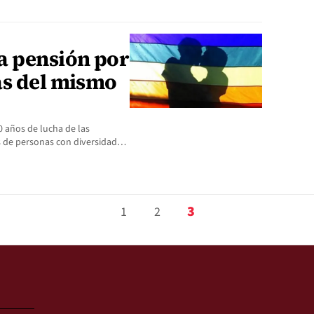
a pensión por
as del mismo
 años de lucha de las
s de personas con diversidad…
3
1
2