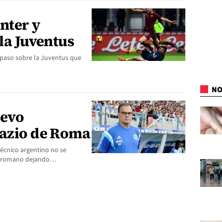
nter y
 la Juventus
l paso sobre la Juventus que
NO
uevo
Lazio de Roma
écnico argentino no se
lub romano dejando…