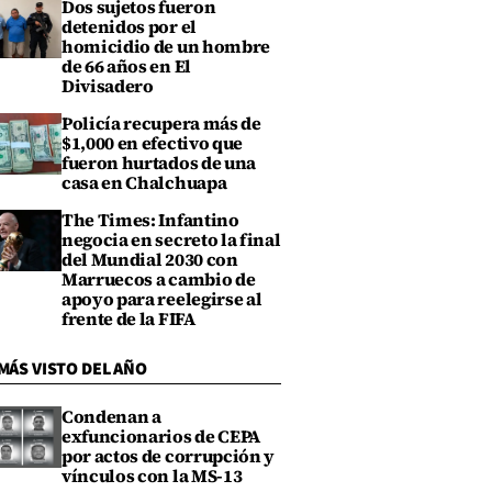
Dos sujetos fueron
detenidos por el
homicidio de un hombre
de 66 años en El
Divisadero
Policía recupera más de
$1,000 en efectivo que
fueron hurtados de una
casa en Chalchuapa
The Times: Infantino
negocia en secreto la final
del Mundial 2030 con
Marruecos a cambio de
apoyo para reelegirse al
frente de la FIFA
MÁS VISTO DEL AÑO
Condenan a
exfuncionarios de CEPA
por actos de corrupción y
vínculos con la MS-13