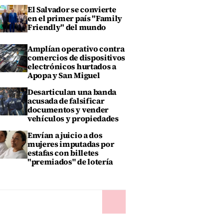
El Salvador se convierte
en el primer país "Family
Friendly" del mundo
Amplían operativo contra
comercios de dispositivos
electrónicos hurtados a
Apopa y San Miguel
Desarticulan una banda
acusada de falsificar
documentos y vender
vehículos y propiedades
Envían a juicio a dos
mujeres imputadas por
estafas con billetes
"premiados" de lotería
Siguiente