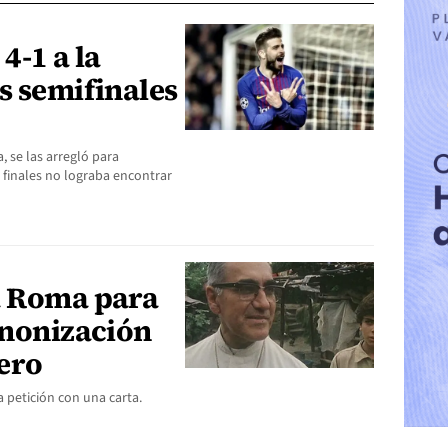
4-1 a la
s semifinales
, se las arregló para
 finales no lograba encontrar
a Roma para
anonización
ero
 petición con una carta.