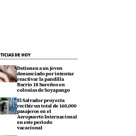
TICIAS DE HOY
Detienen a un joven
denunciado por intentar
reactivar la pandilla
Barrio 18 Sureños en
colonias de Soyapango
El Salvador proyecta
recibir un total de 160,000
pasajeros en el
Aeropuerto Internacional
en este periodo
vacacional