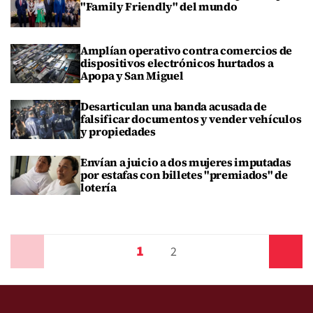
"Family Friendly" del mundo
Amplían operativo contra comercios de
dispositivos electrónicos hurtados a
Apopa y San Miguel
Desarticulan una banda acusada de
falsificar documentos y vender vehículos
y propiedades
Envían a juicio a dos mujeres imputadas
por estafas con billetes "premiados" de
lotería
1
Anterior
2
Siguiente