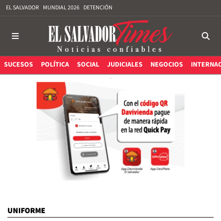
EL SALVADOR
MUNDIAL 2026
DETENCIÓN
SUCESOS
POLÍTICA
SOCIAL
JUDICIALES
NEGOCIOS
INTERNA
UNIFORME