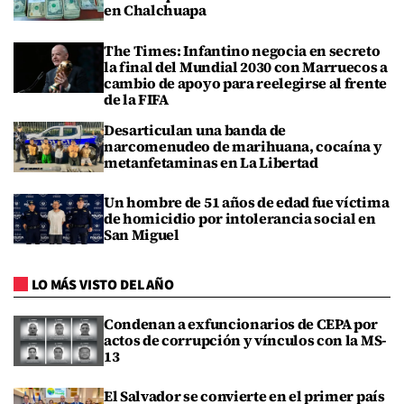
en Chalchuapa
The Times: Infantino negocia en secreto
la final del Mundial 2030 con Marruecos a
cambio de apoyo para reelegirse al frente
de la FIFA
Desarticulan una banda de
narcomenudeo de marihuana, cocaína y
metanfetaminas en La Libertad
Un hombre de 51 años de edad fue víctima
de homicidio por intolerancia social en
San Miguel
LO MÁS VISTO DEL AÑO
Condenan a exfuncionarios de CEPA por
actos de corrupción y vínculos con la MS-
13
El Salvador se convierte en el primer país