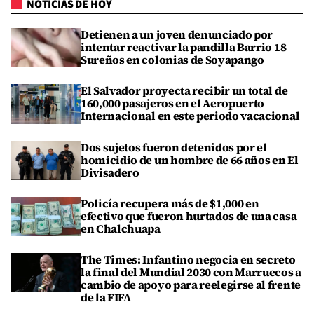
NOTICIAS DE HOY
Detienen a un joven denunciado por
intentar reactivar la pandilla Barrio 18
Sureños en colonias de Soyapango
El Salvador proyecta recibir un total de
160,000 pasajeros en el Aeropuerto
Internacional en este periodo vacacional
Dos sujetos fueron detenidos por el
homicidio de un hombre de 66 años en El
Divisadero
Policía recupera más de $1,000 en
efectivo que fueron hurtados de una casa
en Chalchuapa
The Times: Infantino negocia en secreto
la final del Mundial 2030 con Marruecos a
cambio de apoyo para reelegirse al frente
de la FIFA