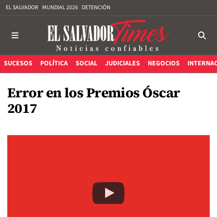
EL SALVADOR
MUNDIAL 2026
DETENCIÓN
SUCESOS
POLÍTICA
SOCIAL
JUDICIALES
NEGOCIOS
INTERNA
Error en los Premios Óscar
2017