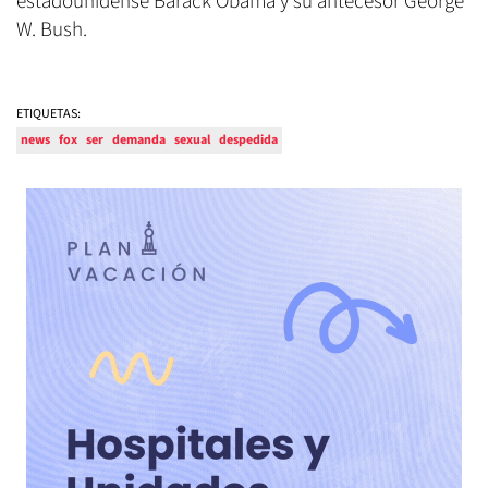
estadounidense Barack Obama y su antecesor George
W. Bush.
ETIQUETAS:
news
fox
ser
demanda
sexual
despedida