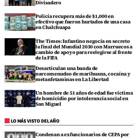
Divisadero
Policía recupera más de $1,000 en
efectivo que fueron hurtados de una casa
en Chalchuapa
The Times: Infantino negocia en secreto
la final del Mundial 2030 con Marruecos a
cambio de apoyo para reelegirse al frente
de la FIFA
Desarticulan una banda de
narcomenudeo de marihuana, cocaína y
metanfetaminas en La Libertad
Un hombre de 51 años de edad fue víctima
de homicidio por intolerancia social en
San Miguel
LO MÁS VISTO DEL AÑO
Condenan a exfuncionarios de CEPA por