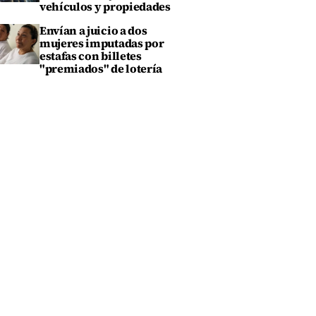
vehículos y propiedades
Envían a juicio a dos
mujeres imputadas por
estafas con billetes
"premiados" de lotería