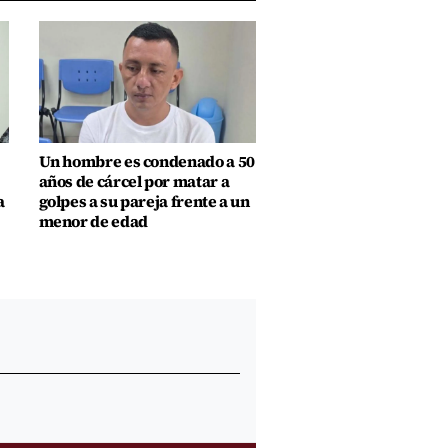
Un hombre es condenado a 50
años de cárcel por matar a
a
golpes a su pareja frente a un
menor de edad