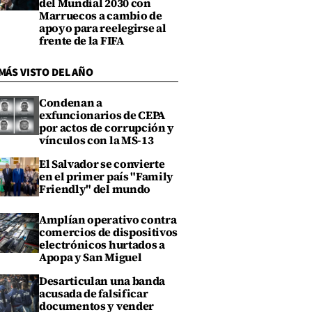
del Mundial 2030 con
Marruecos a cambio de
apoyo para reelegirse al
frente de la FIFA
MÁS VISTO DEL AÑO
Condenan a
exfuncionarios de CEPA
por actos de corrupción y
vínculos con la MS-13
El Salvador se convierte
en el primer país "Family
Friendly" del mundo
Amplían operativo contra
comercios de dispositivos
electrónicos hurtados a
Apopa y San Miguel
Desarticulan una banda
acusada de falsificar
documentos y vender