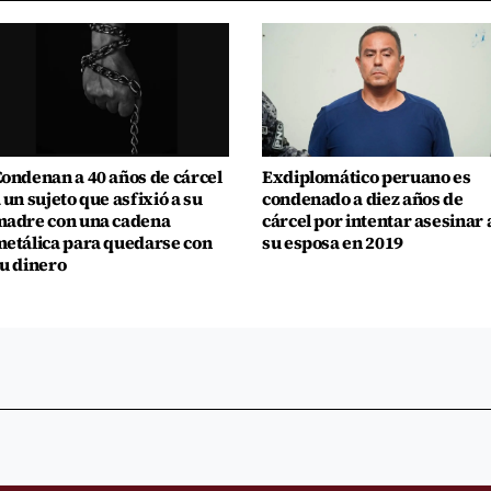
ondenan a 40 años de cárcel
Exdiplomático peruano es
 un sujeto que asfixió a su
condenado a diez años de
adre con una cadena
cárcel por intentar asesinar 
etálica para quedarse con
su esposa en 2019
u dinero