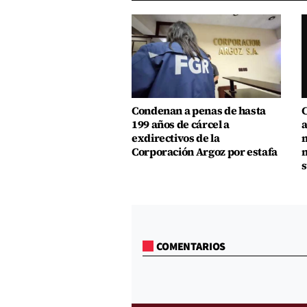
Condenan a penas de hasta
C
199 años de cárcel a
a
exdirectivos de la
m
Corporación Argoz por estafa
m
s
COMENTARIOS