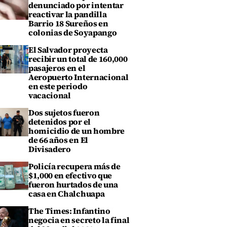
denunciado por intentar
reactivar la pandilla
Barrio 18 Sureños en
colonias de Soyapango
El Salvador proyecta
recibir un total de 160,000
pasajeros en el
Aeropuerto Internacional
en este periodo
vacacional
Dos sujetos fueron
detenidos por el
homicidio de un hombre
de 66 años en El
Divisadero
Policía recupera más de
$1,000 en efectivo que
fueron hurtados de una
casa en Chalchuapa
The Times: Infantino
negocia en secreto la final